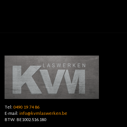
Tel:
0490 19 74 86
E-mail:
info@kvmlaswerken.be
BTW: BE1002.516.180