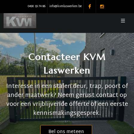
0490 19 74 86
info@kvmlaswerken.be
Contacteer KVM
Laswerken
Interesse in een stalen deur, trap, poort of
ander maatwerk? Neem gerust contact op
voor een vrijblijvende offerte of een eerste
kennismakingsgesprek.
Bel ons meteen